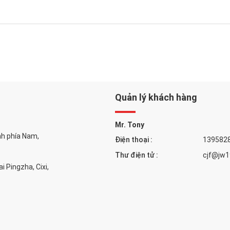
Quản lý khách hàng
Mr. Tony
nh phía Nam,
Điện thoại :
139582
Thư điện tử :
cjf@jw
 Pingzha, Cixi,