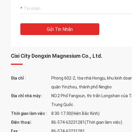
Gửi Tin Nhắn
Cixi City Dongxin Magnesium Co., Ltd.
Địa chỉ :
Phòng 602-2, tòa nhà Hongju, khu kinh doa
quận Yinzhou, thành phố Ningbo
Địa chỉ nhà máy :
NO.2 Phố Fangxun, thị trấn Longshan của Tai
Trung Quốc
Thời gian làm việc :
8:30-17:30(Hiện Bắc Kinh)
Điện thoại :
86-574-63231281(Thời gian làm việc)
Fax :
86-574-63231281