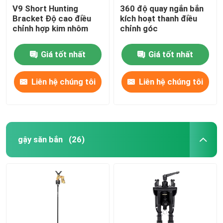
V9 Short Hunting
360 độ quay ngắn bắn
Bracket Độ cao điều
kích hoạt thanh điều
khung treo
chỉnh hợp kim nhôm
chỉnh góc
Giá đỡ đa chức năng
Giá tốt nhất
Giá tốt nhất
Liên hệ chúng tôi
Liên hệ chúng tôi
Giá đỡ di động
bàn làm việc
gậy săn bắn
(26)