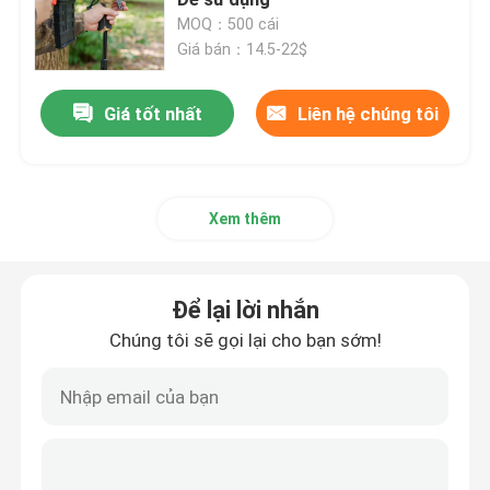
MOQ：500 cái
Giá bán：14.5-22$
gậy săn bắn
Giá tốt nhất
Liên hệ chúng tôi
Chân máy săn bắn
Chỗ chụp
Xem thêm
gậy bắn súng
Để lại lời nhắn
Gậy kích hoạt
Chúng tôi sẽ gọi lại cho bạn sớm!
Bắn bộ ba chân
Bàn bắn