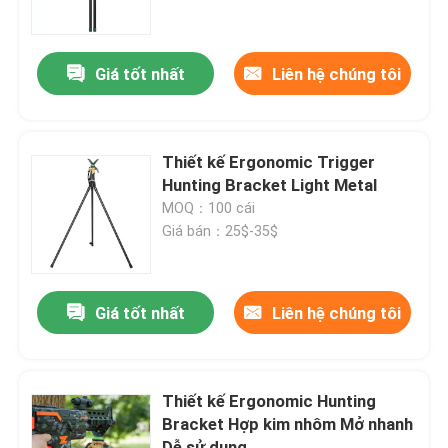
Hướng dẫn VR
Giá tốt nhất
Liên hệ chúng tôi
Về chúng tôi
Thiết kế Ergonomic Trigger
Tham quan nhà máy
Hunting Bracket Light Metal
MOQ：100 cái
Giá bán：25$-35$
Kiểm soát chất lượng
Liên hệ chúng tôi
Giá tốt nhất
Liên hệ chúng tôi
Yêu cầu báo giá
Thiết kế Ergonomic Hunting
Bracket Hợp kim nhôm Mở nhanh
Cây đệm săn bắn
Dễ sử dụng