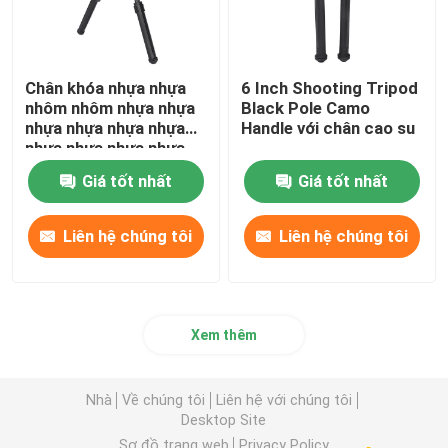
Chân khóa nhựa nhựa
6 Inch Shooting Tripod
nhôm nhôm nhựa nhựa
Black Pole Camo
nhựa nhựa nhựa nhựa
Handle với chân cao su
nhựa nhựa nhựa nhựa
nhựa nhựa nhựa nhựa
Giá tốt nhất
Giá tốt nhất
nhựa nhựa nhựa nhựa
nhựa nhôm nhôm nhôm
nhôm nhôm nhôm nhôm
Liên hệ chúng tôi
Liên hệ chúng tôi
nhôm nhôm nhôm nhôm
nhôm
Xem thêm
Nhà
Về chúng tôi
Liên hệ với chúng tôi
Desktop Site
Sơ đồ trang web
Privacy Policy