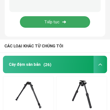
Bắn Bipod
Bipod súng săn
Phụ kiện săn bắn
CÁC LOẠI KHÁC TỪ CHÚNG TÔI
Thanh kích hoạt
Cây đệm săn bắn
(26)
Chân đế máy ảnh
Đèn kính thiên văn
Khung phạm vi