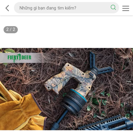
2
/
2