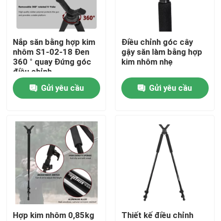
Hướng dẫn VR
Nắp săn bằng hợp kim
Điều chỉnh góc cây
nhôm S1-02-18 Đen
gậy săn làm bằng hợp
Về chúng tôi
360 ° quay Đứng góc
kim nhôm nhẹ
điều chỉnh
Gửi yêu cầu
Gửi yêu cầu
Tham quan nhà máy
Kiểm soát chất lượng
Liên hệ chúng tôi
Yêu cầu báo giá
Hợp kim nhôm 0,85kg
Thiết kế điều chỉnh
Cây đệm săn bắn