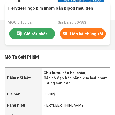
Fierydeer hợp kim nhôm bắn bipod màu đen
MOQ：100 cái
Giá bán：30-38$
Giá tốt nhất
Liên hệ chúng tôi
Mô Tả SảN PHẩM
Chú hươu bắn hai chân
,
Điểm nổi bật:
Các bộ đạp bắn bằng kim loại nhôm
,
Súng săn đen
Giá bán
30-38$
Hàng hiệu
FIERYDEER THIRDARMY