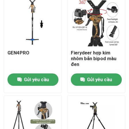
GEN4PRO
Fierydeer hợp kim
nhôm bắn bipod màu
đen
Gửi yêu cầu
Gửi yêu cầu
Nhà
Sản phẩm
Video