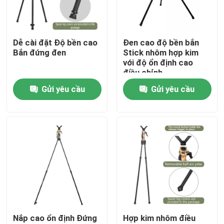
Hướng dẫn VR
Dễ cài đặt Độ bền cao
Đen cao độ bền bắn
Bắn đứng đen
Stick nhôm hợp kim
Về chúng tôi
với độ ổn định cao
điều chỉnh
Gửi yêu cầu
Gửi yêu cầu
Tham quan nhà máy
Kiểm soát chất lượng
Liên hệ chúng tôi
Yêu cầu báo giá
Nắp cao ổn định Đứng
Hợp kim nhôm điều
Cây đệm săn bắn