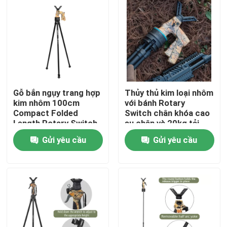
Gỗ bắn ngụy trang hợp
Thủy thủ kim loại nhôm
kim nhôm 100cm
với bánh Rotary
Compact Folded
Switch chân khóa cao
Length Rotary Switch
su chân và 20kg tải
Leg Locks
trọng
Gửi yêu cầu
Gửi yêu cầu
Nhà
Sản phẩm
Video