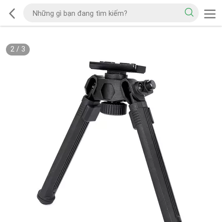
2
/
3