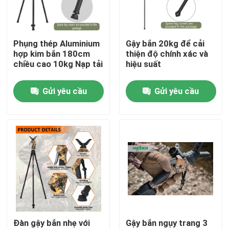
Hướng dẫn VR
Phụng thép Aluminium
Gậy bắn 20kg để cải
hợp kim bắn 180cm
thiện độ chính xác và
Về chúng tôi
chiều cao 10kg Nạp tải
hiệu suất
Gửi yêu cầu
Gửi yêu cầu
Tham quan nhà máy
Kiểm soát chất lượng
Liên hệ chúng tôi
Yêu cầu báo giá
Đàn gậy bắn nhẹ với
Gậy bắn ngụy trang 3
Cây đệm săn bắn