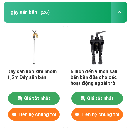
gậy săn bắn
(26)
khung treo
Giá đỡ đa chức năng
Giá đỡ di động
bàn làm việc
Dây săn hợp kim nhôm
6 inch đến 9 inch săn
1,5m Dây săn bắn
bắn bắn đũa cho các
hoạt động ngoài trời
Giá tốt nhất
Giá tốt nhất
Liên hệ chúng tôi
Liên hệ chúng tôi