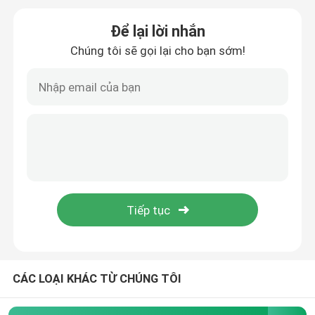
Để lại lời nhắn
gậy săn bắn
Chúng tôi sẽ gọi lại cho bạn sớm!
Chân máy săn bắn
Chỗ chụp
gậy bắn súng
Gậy kích hoạt
Bắn bộ ba chân
CÁC LOẠI KHÁC TỪ CHÚNG TÔI
Bàn bắn