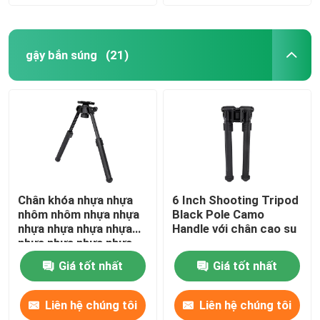
gậy bắn súng
(21)
Chân khóa nhựa nhựa
6 Inch Shooting Tripod
nhôm nhôm nhựa nhựa
Black Pole Camo
nhựa nhựa nhựa nhựa
Handle với chân cao su
nhựa nhựa nhựa nhựa
nhựa nhựa nhựa nhựa
Giá tốt nhất
Giá tốt nhất
nhựa nhựa nhựa nhựa
nhựa nhôm nhôm nhôm
nhôm nhôm nhôm nhôm
Liên hệ chúng tôi
Liên hệ chúng tôi
nhôm nhôm nhôm nhôm