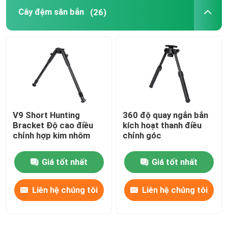
Cây đệm săn bắn
(26)
Bắn Bipod
Bipod súng săn
Phụ kiện săn bắn
V9 Short Hunting
360 độ quay ngắn bắn
Thanh kích hoạt
Bracket Độ cao điều
kích hoạt thanh điều
chỉnh hợp kim nhôm
chỉnh góc
Chân đế máy ảnh
Giá tốt nhất
Giá tốt nhất
Đèn kính thiên văn
Liên hệ chúng tôi
Liên hệ chúng tôi
Khung phạm vi