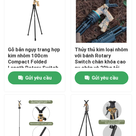
Gỗ bắn ngụy trang hợp
Thủy thủ kim loại nhôm
kim nhôm 100cm
với bánh Rotary
Compact Folded
Switch chân khóa cao
Length Rotary Switch
su chân và 20kg tải
Leg Locks
trọng
Gửi yêu cầu
Gửi yêu cầu
Nhà
Sản phẩm
Video