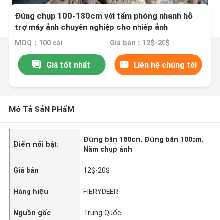
Đứng chụp 100-180cm với tấm phóng nhanh hỗ
trợ máy ảnh chuyên nghiệp cho nhiếp ảnh
MOQ：100 cái
Giá bán：12$-20$
Giá tốt nhất
Liên hệ chúng tôi
Mô Tả SảN PHẩM
Đứng bắn 180cm
,
Đứng bắn 100cm
,
Điểm nổi bật:
Nắm chụp ảnh
Giá bán
12$-20$
Hàng hiệu
FIERYDEER
Nguồn gốc
Trung Quốc