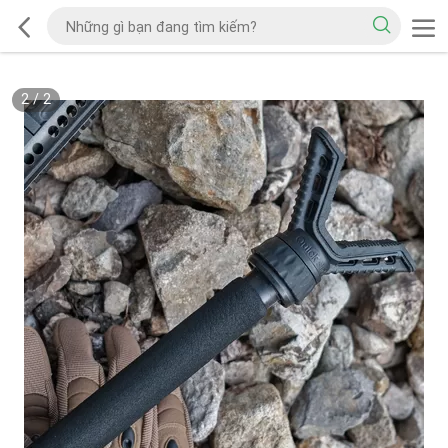
2
/
2