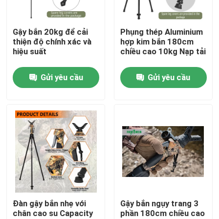
Hướng dẫn VR
Gậy bắn 20kg để cải
Phụng thép Aluminium
thiện độ chính xác và
hợp kim bắn 180cm
hiệu suất
chiều cao 10kg Nạp tải
Về chúng tôi
Gửi yêu cầu
Gửi yêu cầu
Tham quan nhà máy
Kiểm soát chất lượng
Liên hệ chúng tôi
Yêu cầu báo giá
Đàn gậy bắn nhẹ với
Gậy bắn ngụy trang 3
chân cao su Capacity
phần 180cm chiều cao
Cây đệm săn bắn